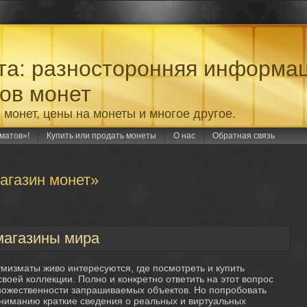
а: разносторонняя информа
ов монет
 монет, цены на монеты и многое другое.
матов»!
Купить или продать монеты
О нас
Обратная связь
магазин монет»
магазины мира
мизматы живо интересуются, где посмотреть и купить
воей коллекции. Полно и конкретно ответить на этот вопрос
ножественности запрашиваемых объектов. Но попробовать
ниманию краткие сведения о реальных и виртуальных