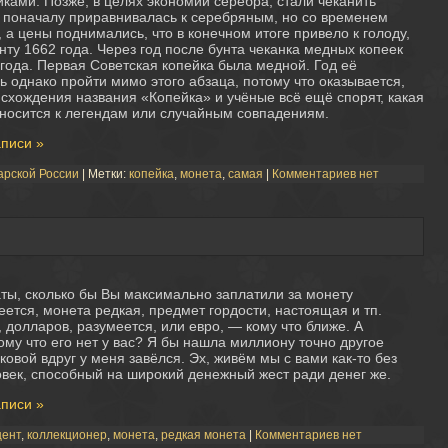
йками. Позже, в целях экономии серебра, стали чеканить
 поначалу приравнивалась к серебряным, но со временем
а цены поднимались, что в конечном итоге привело к голоду,
ту 1662 года. Через год после бунта чеканка медных копеек
 года. Первая Советская копейка была медной. Год её
ь однако пройти мимо этого абзаца, потому что оказывается,
исхождения названия «Копейка» и учёные всё ещё спорят, какая
относится к легендам или случайным совпадениям.
аписи »
арской России
| Метки:
копейка
,
монета
,
самая
|
Комментариев нет
ты, сколько бы Вы максимально заплатили за монету
ется, монета редкая, предмет гордости, настоящая и тп.
 долларов, разумеется, или евро, — кому что ближе. А
у что его нет у вас? Я бы нашла миллиону точно другое
овой вдруг у меня завёлся. Эх, живём мы с вами как-то без
ловек, способный на широкий денежный жест ради денег же.
аписи »
цент
,
коллекционер
,
монета
,
редкая монета
|
Комментариев нет