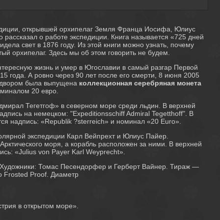
едиции, открывшей орхипелаг Земля Франца Иосифа, Юлиус
о рассказал о работе экспедиции. Книга называется «725 дней
идела свет в 1876 году. Из этой книги можно узнать, почему
ый орхипелаг. Здесь мы об этом говорить не будем.
нтересную жизнь и умер в Югославии в самый разгар Первой
15 года. А ровно через 90 лет после его смерти, 8 июня 2005
м двором была выпущена
коллекционная серебряная монета
миналом 20 евро.
дмирал Тегетгоф» в северном море среди льдин. В верхней
пись на немецком: "Expeditionsschiff Admiral Tegetthoff". В
я надпись: «Republik ?sterreich» и номинал «20 Euro».
олярной экспедиции Карл Вейпрехт и Юлиус Пайер.
 Арктического моря, а корабль расположен за ними. В верхней
сь: «Julius von Payer Karl Weyprecht».
Художники: Томас Песендорфер и Герберт Вайнер. Тираж —
о Frosted Proof. Диаметр
стрия в открытом море».