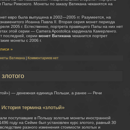
 Папы Римского. Монеты по заказу Ватикана чеканятся на
нет евро была выпущена в 2002—2005 гг. Разумеется, на
 знаменитого Иоанна Павла II. Вторая серия монет периода
реля 2005 г. Естественно, портрета правящего Папы на них нет
нетах этой серии — Camera Apostolica кардинала Камерленго.
нт последней, серии
монет Ватикана
чеканится портрет
акие монеты с 2006 г.
аписи »
неты Ватикана
|
Комментариев нет
 злотого
лотой») — денежная единица Польши, а ранее — Речи
История термина «злотый»
али поступавшие в Польшу золотые монеты иностранной
1496 году на Сейме был установлен курс злотого, равный 30
вследствие разного изменения стоимости золотых и