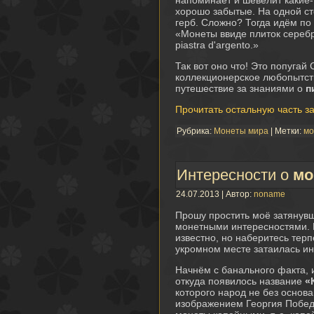
напоминает и шевелит какие-
хорошо забытые. На одной ст
герб. Сложно? Тогда идём по 
«Монеты ввиде плиток сереб
piastra d'argento.»
Так вот оно что! Это попуга
коллекционерское любопытств
путешествие за знаниями о
п
Прочитать остальную часть з
Рубрика:
Монеты мира
| Метки:
мо
Интересности о
мо
24.07.2013 | Автор:
noname
Прошу простить моё затянувш
монетными интересностями. В
известно, но наберитесь терп
укромном месте затаилась ин
Начнём с банального факта, 
откуда появилось название
«
которого народ не без основ
изображением Георгия Победо