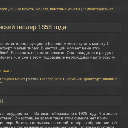
ллекционные монеты
,
монета
,
памятные монеты
|
Комментариев нет
нский геллер 1858 года
ьном интернет-аукционе Вы ещё можете купить монету 1
нкфурт, малый тираж. В настоящий момент цена этой
лей. Разыскать её там не сложно. Она находится в разделе
онеты», а уже в этом подразделе необходимо найти ссылку
аписи »
 покупка монет
| Метки:
1 геллер 1858 г. Германия Франкфурт
,
sunduk.io
,
ет
н
 в государстве — Ватикан- образовано в 1929 году. Что знают
стеме? В настоящее время там в этом смысле нет почти
ния евро Ватикан пользовался лирой, теперь в обращении всё
жением на так называемой «национальной стороне» портрета