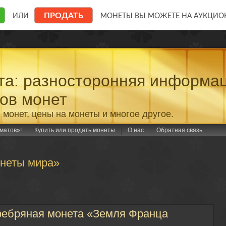
а: разносторонняя информа
ов монет
 монет, цены на монеты и многое другое.
матов»!
Купить или продать монеты
О нас
Обратная связь
онеты мира»
ребряная монета «Земля Франца