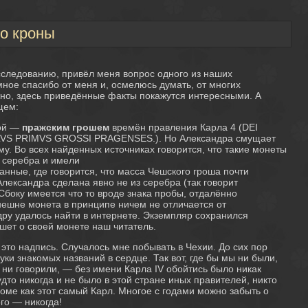
о кроны
асследованию, привёл меня вопрос одного из наших
мное спасибо от меня и, осмелюсь думать, от многих
но, здесь приведённые факты покажутся интересными. А
щем:
той —
пражским грошем
времён правления Карла 4 (DEI
VS PRIMVS GROSSI PRAGENSES.). Но Александра смущает
у. Во всех найденных источниках говорится, что такие монеты
 серебра и имели
анные, где говорится, что масса Чешского гроша почти
Александра сделана явно не из серебра (так говорит
 Сбоку имеется что то вроде знака пробы, отдалённо
ешне монета в принципе ничем не отличается от
дру удалось найти в интернете. Экземпляр сохранился
ишет о своей монете наш читатель.
 это надпись. Случалось мне побывать в Чехии. До сих пор
ки знакомых названий в сердце. Так вот, где бы мы ни были,
 ни говорили, — без имени Карла IV обойтись было никак
удто никогда и не было в этой стране иных правителей, никто
роме как этот самый Карл. Многое с годами можно забыть о
го — никогда!