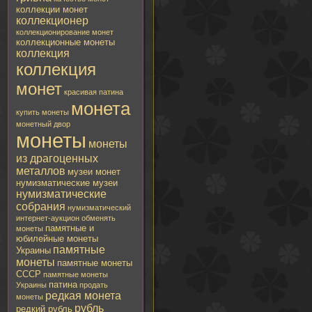
коллекции монет
коллекционер
коллекционирование монет
коллекционные монеты
коллекция
коллекция
монет
красивая патина
монета
купить монеты
монетный двор
монеты
монеты
из драгоценных
металлов
музеи монет
нумизматические музеи
нумизматические
собрания
нумизматический
интернет-аукцион
обменять
памятные и
монеты
юбилейные монеты
памятные
Украины
монеты
памятные монеты
СССР
памятные монеты
патина
Украины
продать
редкая монета
монеты
рубль
редкий рубль