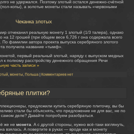
долго не удержался. Поэтому злотый остался денежно-счётной
(пол-копы), а золотые монеты стали называть «червоными
Чеканка злотых
имир отчеканил реальную монету 1 злотый (1/3 талера), однако
о на 12 грошей (при общем весе 6,726 г она содержала всего
). По фамилии автора проекта выпуска серебряного злотого
та получила название «тымф».
 монетой, первый реальный злотый, наряду с выпуском медных
ёл к полному расстройству денежного обращения Речи
ьную часть записи »
отый
,
монеты
,
Польша
|
Комментариев нет
ебряные плитки?
ллекционеры, предложили купить серебряную плиточку, вы бы
еливо стали бы объяснять, что предложение не для вас, не по
на самом деле? Давайте попробуем разобраться.
сё же не
монета
. А с другой стороны, нужно всё-таки взглянуть,
она взялась. А повертите в руках — вроде как и монету