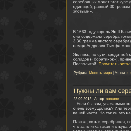
серебряных монет этот курс 
единицей, равный 30 грошам 
злотыми».
В 1663 году король Ян II Каз
она содержала серебра тольк
3,36 грамма чистого серебра
немца Андреаса Тымфа моне
Являясь, по сути, кредитной
солидов («боратинок»), прив
Посполитой.
Прочитать остал
Рубрика:
Монеты мира
| Метки:
зл
Нужны ли вам сер
23.09.2013 | Автор:
noname
Если бы вам, уважаемые ко
очень возмущались? Или терп
вашей части. Но так ли это 
Плитка, хоть и серебряная, в
что за плитка такая и откуда 