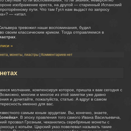
то смутные то ли воспоминания, то ли знания, невероятно
ороне изображение креста, на другой — старинный Испанский
проторённому пути. Что там Гугл нам выдаст по запросу
ра»? — «итал.
й Сильвера тревожил наши воспоминания, будил
о своим классическим криком. Тогда отправляемся в
иастрах
.
аписи »
нета
,
монеты
,
пиастры
|
Комментариев нет
нетах
ееся молчание, компенсируя которое, пришла к вам сегодня с
озможно, многим и многое из этой заметки уже давно
ения и дочитайте, пожалуйста, статью. А вдруг в самом
тересность именно для вас.
известного самым юным эрудитам. Вы, конечно, знаете,
Копейка»
. В эпоху правления того самого Ивана Васильевича,
аний прозвал Грозным, чеканились серебряные монеты с
носца с копьём. Царский указ повелевал называть такие