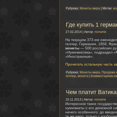
Рубрика:
Монеты мира
| Метки:
ко
Где купить 1 герма
27.02.2014 | Автор:
noname
На текущем 373-ем еженедел
геллер, Германия, 1858, Фра
монеты
— 500 российских руб
«Нумизматика», подраздел «М
«Иностранные».
Прочитать остальную часть з
Рубрика:
Монеты мира
,
Продажа и
геллер
,
монета
|
Комментариев н
Чем платит Ватика
10.11.2013 | Автор:
noname
Интересное такое государство
нумизматы о его денежной си
ничего особенного: до введе
те же евро, только с изобра