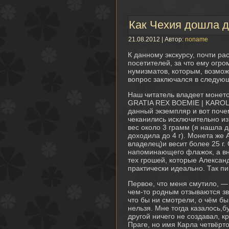
Как Чехия дошла д
21.08.2012 | Автор:
noname
К данному экскурсу, почти р
посетителей, за что ему огро
нумизматов, которым, возмож
вопрос заключался в следую
Наш читатель владеет моне
GRATIA REX BOEMIE | KAROL
данный экземпляр и вот почем
чеканились исключительно из
вес около 3 грамм (я нашла д
доходила до 4 г). Монета же 
владелец)и весит более 25 г.
напоминающего флажок, а вн
тех грошей, которые Алексан
практически идеально. Так п
Первое, что меня смутило, —
чем-то родным отзываются зву
что бы ни смотрели, о чём бы
нельзя. Мне тогда казалось,б
другой ничего не создавал, к
Праге, но имя Карла четвёрто