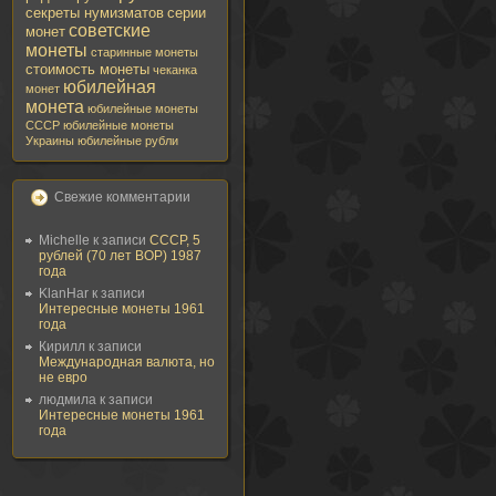
секреты нумизматов
серии
советские
монет
монеты
старинные монеты
стоимость монеты
чеканка
юбилейная
монет
монета
юбилейные монеты
СССР
юбилейные монеты
Украины
юбилейные рубли
Свежие комментарии
Michelle
к записи
СССР, 5
рублей (70 лет ВОР) 1987
года
KlanHar
к записи
Интересные монеты 1961
года
Кирилл
к записи
Международная валюта, но
не евро
людмила
к записи
Интересные монеты 1961
года