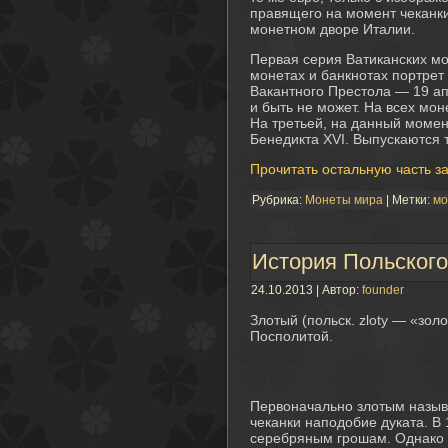
правящего на момент чеканки
монетном дворе Италии.
Первая серия Ватиканских мо
монетах и банкнотах портрет
Вакантного Престола — 19 ап
и быть не может. На всех мо
На третьей, на данный моме
Бенедикта XVI. Выпускаются т
Прочитать остальную часть з
Рубрика:
Монеты мира
| Метки:
мо
История Польского
24.10.2013 | Автор:
founder
Злотый (польск. zloty — «зо
Посполитой.
Первоначально злотым назыв
чеканки наподобие дуката. В 
серебряным грошам. Однако 