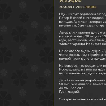
Иосифа»
26.05.2014 | Автор:
noname
Один из руководителей эксп
Пайер В своей книге подробн
во льдах Арктики», которая ув
именно так был назван открыт
Автор книги прожил долгую и
мировой войны, 30 августа 19
года, австрийским монетны
«Земля Франца Иосифа»
но
На её аверсе видим судно «А
части монеты над кораблём над
нижней части монеты находитс
На реверсе – руководители п
Исследователи стоят на льду
части монеты находится надпи
Дизайн
монеты
разработали 
50 тыс. экземпляров. Качеств
34 мм. Вес 20 г.
Гурт гладкий.
Это третья монета серии «Ав