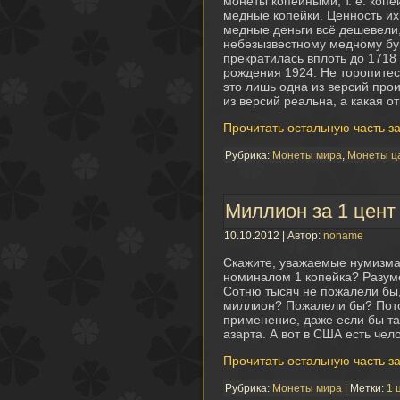
монеты копейными, т. е. копе
медные копейки. Ценность их
медные деньги всё дешевели, 
небезызвестному медному бун
прекратилась вплоть до 1718
рождения 1924. Не торопитес
это лишь одна из версий про
из версий реальна, а какая 
Прочитать остальную часть з
Рубрика:
Монеты мира
,
Монеты ц
Миллион за 1 цент
10.10.2012 | Автор:
noname
Скажите, уважаемые нумизма
номиналом 1 копейка? Разуме
Сотню тысяч не пожалели бы,
миллион? Пожалели бы? Потом
применение, даже если бы так
азарта. А вот в США есть че
Прочитать остальную часть з
Рубрика:
Монеты мира
| Метки:
1 