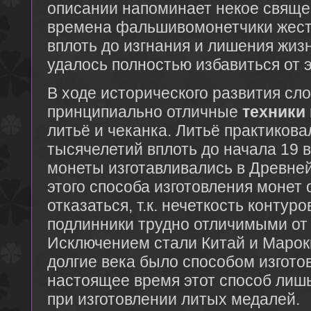
описании напоминает некое свяще
времена фальшивомонетчики жест
вплоть до изгнания и лишения жизн
удалось полностью избавиться от э
В ходе исторического развития сл
принципиально отличные
техники
литьё и чеканка. Литьё практикова
тысячелетий вплоть до начала 19 в.
монеты изготавливались в Древней
этого способа изготовления монет
отказаться, т.к. нечеткость конту
подлинники трудно отличимыми от 
Исключением стали Китай и Марок
долгие века было способом изгото
настоящее время этот способ лиш
при изготовлении литых медалей.