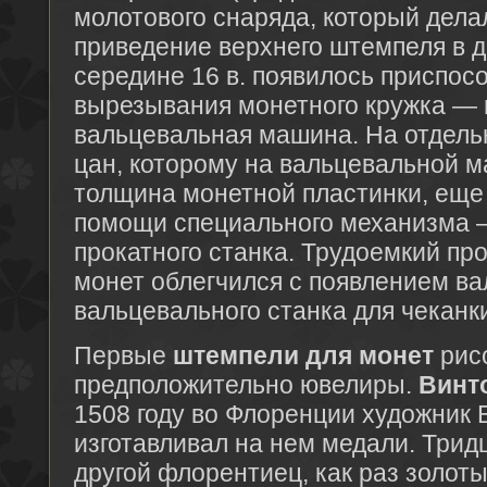
молотового снаряда, который дел
приведение верхнего штемпеля в 
середине 16 в. появилось приспос
вырезывания монетного кружка —
вальцевальная машина. На отдел
цан, которому на вальцевальной 
толщина монетной пластинки, еще
помощи специального механизма 
прокатного станка. Трудоемкий пр
монет облегчился с появлением в
вальцевального станка для чеканки
Первые
штемпели для монет
рис
предположительно ювелиры.
Винт
1508 году во Флоренции художник 
изготавливал на нем медали. Трид
другой флорентиец, как раз золоты