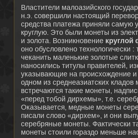
Властители малоазийского государс
н.э. совершили настоящий перевор
средства платежа приняли самую
круглую. Это были монеты из элек
и золота. Возникновение
круглой
оно обусловлено технологически :
чеканить маленькие золотые слитк
наносились титулы правителей, и
указывающие на происхождение и
одном из среднеазиатских кладов
встречаются такие монеты, надпись
«перед тобой дирхемы», т.е. сере
Оказывается, медные монеты сере
писали слово «дирхем», и они вып
серебряные монеты. Фактически т
монеты стоили гораздо меньше н