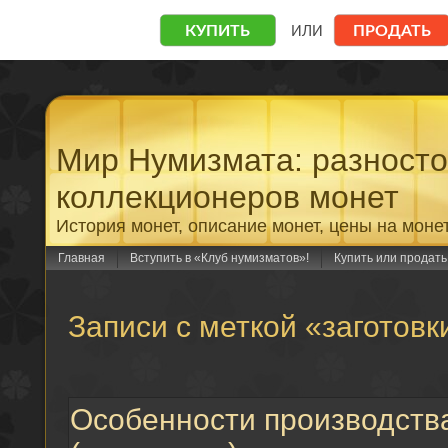
Мир Нумизмата: разност
коллекционеров монет
История монет, описание монет, цены на моне
Главная
Вступить в «Клуб нумизматов»!
Купить или продат
Записи с меткой «заготовк
Особенности производств