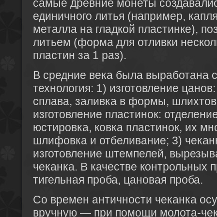
самые древние монеты создавали
единичного литья (например, капл
металла на гладкой пластинке), п
литьем (форма для отливки неско
пластин за 1 раз).
В средние века была выработана 
технология: 1) изготовление цанов:
сплава, заливка в формы, шлихтова
изготовление пластинок: отделение
юстировка, ковка пластинок, их мн
шлифовка и отбеливание; 3) чекан
изготовление штемпелей, вырезыва
чеканка. В качестве контрольных 
тигельная проба, цановая проба.
Со времен античности чеканка ос
вручную — при помощи молота-чека