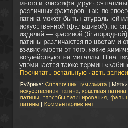
много и классифицируются патины
различных факторов. Так, по спос
патина может быть натуральной ил
искусственной (фальшивой), по сп
изделий — красивой (благородной) 
патины различаются по цветам и отт
взависимости от того, какие хими
воздействуют на металлы. В наше
упоминается также термин «Кабин
Прочитать остальную часть записи
Рубрика:
Справочник нумизмата
| Метк
искусственная патина
,
красивая патина
патины
,
способы патинирования
,
фальш
патины
|
Комментариев нет