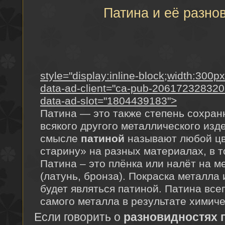
Патина и её разно
style="display:inline-block;width:300p
data-ad-client="ca-pub-20617232832
data-ad-slot="1804439183">
Патина — это также степень сохран
всякого другого металлического изд
смысле
патиной
называют любой цв
старину» на разных материалах, в т
Патина – это плёнка или налёт на м
(латунь, бронза). Покраска металла 
будет являться патиной. Патина все
самого металла в результате химиче
Если говорить о
разновидностях 