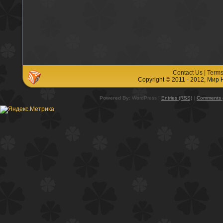
Contact Us
|
Terms
Copyright © 2011 - 2012, Мир
Powered By:
WordPress |
Entries (RSS)
|
Comments 