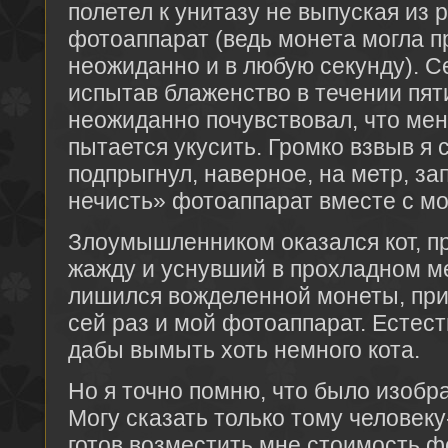
полетел к унитазу не выпуская из р
фотоаппарат (ведь монета могла п
неожиданно и в любую секунду). Се
испытав блаженство в течении пят
неожиданно почувствовал, что меня
пытается укусить. Громко взвыв я
подпрыгнул, наверное, на метр, за
нечисть» фотоаппарат вместе с мо
Злоумышленником оказался кот, п
жажду и уснувший в прохладном ме
лишился вожделенной монеты, при
сей раз и мой фотоаппарат. Естест
дабы вымыть хоть немного кота.
Но я точно помню, что было изобра
Могу сказать только тому человек
готов возместить мне стоимость фо