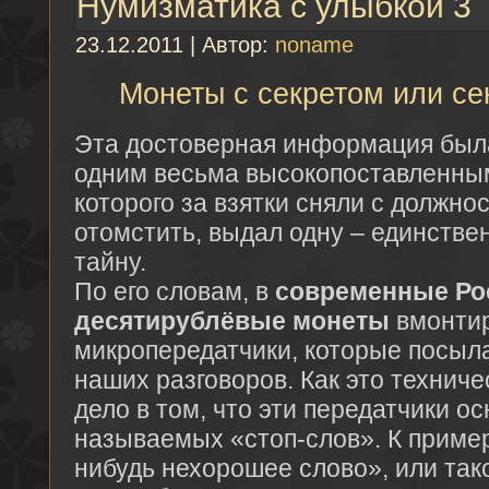
Нумизматика с улыбкой 3
23.12.2011 | Автор:
noname
Монеты с секретом или се
Эта достоверная информация был
одним весьма высокопоставленны
которого за взятки сняли с должнос
отомстить, выдал одну – единстве
тайну.
По его словам, в
современные Ро
десятирублёвые монеты
вмонти
микропередатчики, которые посыл
наших разговоров. Как это технич
дело в том, что эти передатчики о
называемых «стоп-слов». К пример
нибудь нехорошее слово», или так