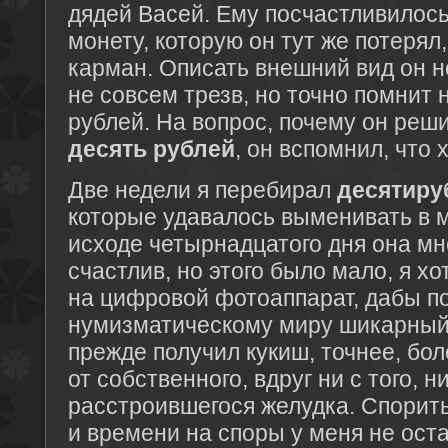
дядей Васей. Ему посчастливилос
монету, которую он тут же потерял
карман. Описать внешний вид он не
не совсем трезв, но точно помнит 
рублей. На вопрос, почему он реши
десять рублей
, он вспомнил, что 
Две недели я перебирал
десятиру
которые удавалось выменивать в ма
исходе четырнадцатого дня она мн
счастлив, но этого было мало, я х
на цифровой фотоаппарат, дабы п
нумизматическому миру шикарный 
прежде получил кукиш, точнее, бо
от собственного, вдруг ни с того, ни
расстроившегося желудка. Спорить
и времени на споры у меня не ост