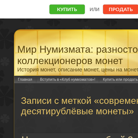
Мир Нумизмата: разност
коллекционеров монет
История монет, описание монет, цены на моне
Главная
Вступить в «Клуб нумизматов»!
Купить или продат
Записи с меткой «совреме
десятирублёвые монеты»