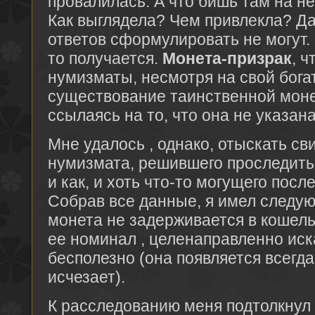
провалилась. А что бишь там на н
Как выглядела? Чем привлекла? Да
ответов сформулировать не могут.
то получается.
Монета-призрак
, 
нумизматы, несмотря на свой богат
существование таинственной моне
ссылаясь на то, что она не указана
Мне удалось , однако, отыскать св
нумизмата, решившего проследить,
и как, и хоть что-то могущего пос
Собрав все данные, я имел след
монета не задерживается в кошель
ее номинал , целенаправленно иск
бесполезно (она появляется всегда
исчезает).
К расследованию меня подтолкнул 