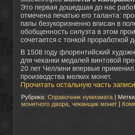
Это первая дошедшая до нас рабо
отмечена печатью его таланта: пр
папы безукоризненно вписан в по
обобщенность силуэта в этом про
сочетается с тонкой проработкой д
В 1508 году флорентийский худож
для чеканки медалей винтовой пре
20 лет Челлини впервые применил 
производства мелких монет.
Прочитать остальную часть записи
Рубрика:
Справочник нумизмата
| Метк
монетного двора
,
чеканщик монет
|
Ком