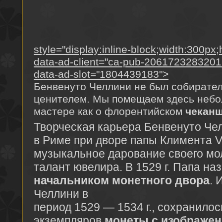
style="display:inline-block;width:300px
data-ad-client="ca-pub-2061723283201
data-ad-slot="1804439183">
Бенвенуто Челлини не был собирател
ценителем. Мы помещаем здесь небо
мастере как о флорентийском
чеканщ
Творческая карьера Бенвенуто Че
в Риме при дворе папы Климента V
музыкальное дарование своего мол
талант ювелира. В 1529 г. Папа на
начальником монетного двора
. 
Челлини в
период 1529 — 1534 г., сохранилос
экземпляров
монеты с изображен