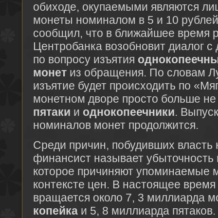
обиходе, окупаемыми являются ли
монеты номиналом в 5 и 10 рублей
сообщил, что в ближайшее время 
Центробанка возобновит диалог с
по вопросу изъятия
однокопеечны
монет
из обращения. По словам Лу
изъятие будет происходить по «Мя
монетном дворе просто больше не 
пятаки
и
однокопеечники
. Выпус
номиналов монет продолжится.
Среди причин, побудивших власть 
финансист называет убыточность 
которое причиняют упоминаемые 
контексте цен. В настоящее время
вращается около 7, 3 миллиарда 
копейка
и 5, 8 миллиарда пятаков.