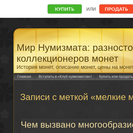
Мир Нумизмата: разност
коллекционеров монет
История монет, описание монет, цены на моне
Главная
Вступить в «Клуб нумизматов»!
Купить или продат
Записи с меткой «мелкие 
Чем вызвано многообрази