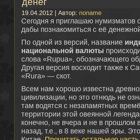
денег
19.04.2012 | Автор:
noname
Сегодня я приглашаю нумизматов 
дабы познакомиться с её денежн
По одной из версий, название
инд
национальной валюты
происходи
слова «Rupua», обозначающего об
Другая версия восходит также к С
«Rura» — скот.
Всем нам хорошо известна древно
цивилизации, но это отнюдь не озна
там водятся с незапамятных времё
территории этой овеянной легенда
конечно, не вчера и не в прошлом в
назад, т.е., в 8 веке нашей эры. Эт
Китае.
Прочитать остальную часть