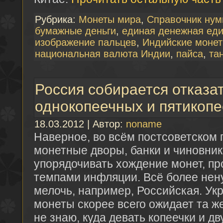
Рубрика:
Монеты мира
,
Справочник нум
бумажные деньги
,
единая денежная ед
изображение пальцев
,
Индийские монет
национальная валюта Индии
,
пайса
,
та
Россия собирается отказат
однокопеечных и пятикоп
18.03.2012 | Автор:
noname
Наверное, во всём постсоветском 
монетные дворы, банки и чиновни
упорядочивать хождение монет, пр
темпами инфляции. Всё более нен
мелочь, например, Российская. У
монеты скорее всего ожидает та же
не знаю, куда девать копеечки и дв