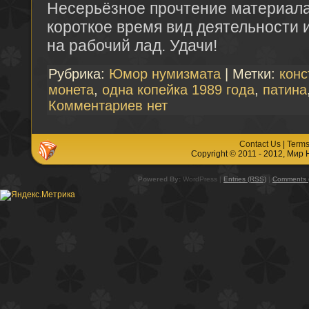
Несерьёзное прочтение материала
короткое время вид деятельности 
на рабочий лад. Удачи!
Рубрика:
Юмор нумизмата
| Метки:
конс
монета
,
одна копейка 1989 года
,
патина
Комментариев нет
Contact Us
|
Terms
Copyright © 2011 - 2012, Мир
Powered By:
WordPress |
Entries (RSS)
|
Comments 