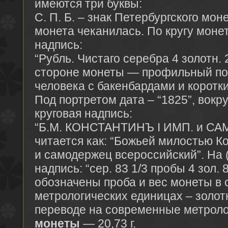
имеются три буквы:
С. П. Б. – знак Петербургского моне
монета чеканилась. По кругу мон
надпись:
“Рубль. Чистаго серебра 4 золотн. 
стороне монеты — профильный по
человека с бакенбардами и коротк
Под портретом дата – “1825”, вокр
круговая надпись:
“Б.М. КОНСТАНТИНЪ I ИМП. и САМ
читается как: “Божьей милостью К
и самодержец всероссийский”. На 
надпись: “сер. 83 1/3 пробы 4 зол. 
обозначены проба и вес монеты в
метрологических единицах – золотн
переводе на современные метроло
монеты
— 20,73 г.