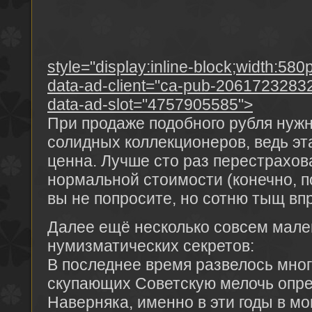
style="display:inline-block;width:580
data-ad-client="ca-pub-2061723283
data-ad-slot="4757905585">
При продаже подобного рубля нуж
солидных коллекционеров, ведь эт
ценна. Лучше сто раз перестрахова
нормальной стоимости (конечно, 
вы не попросите, но сотню тыщ впр
Далее ещё несколько совсем мале
нумизматических секретов:
В последнее время развелось мног
скупающих Советскую мелочь опре
Наверняка, именно в эти годы в м