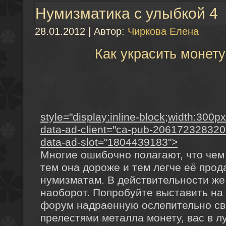
Нумизматика с улыбкой 4
28.01.2012 | Автор:
Чиркова Елена
Как украсить монету
style="display:inline-block;width:300p
data-ad-client="ca-pub-20617232832
data-ad-slot="1804439183">
Многие ошибочно полагают, что чем
тем она дороже и тем легче её про
нумизматам. В действительности же
наоборот. Попробуйте выставить на
форум надраенную ослепительно с
прелестями металла монету, вас в л