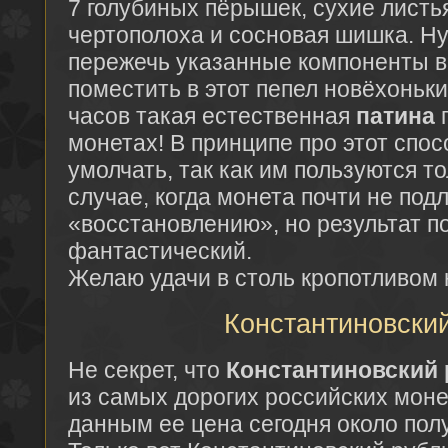
7 голубиных пёрышек, сухие листь
чертополоха и сосновая шишка. Ну
пережечь указанные компоненты в
поместить в этот пепел новёхоньки
часов такая естественная
патина
п
монетах! В принципе про этот спо
умолчать, так как им пользуются т
случае, когда монета почти не под
«восстановлению», но результат п
фантастический.
Желаю удачи в столь кропотливом 
Константиновски
Не секрет, что
Константиновский 
из самых дорогих российских моне
данным ее цена сегодня около по