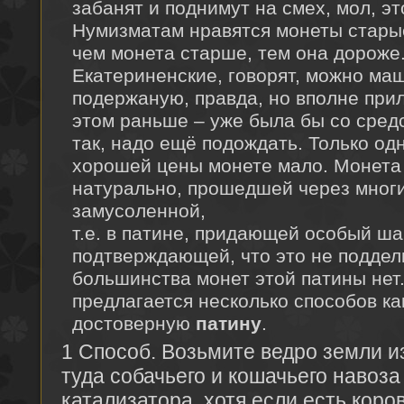
забанят и поднимут на смех, мол, эт
Нумизматам нравятся монеты стары
чем монета старше, тем она дороже
Екатериненские, говорят, можно маш
подержаную, правда, но вполне при
этом раньше – уже была бы со сред
так, надо ещё подождать. Только од
хорошей цены монете мало. Монета
натурально, прошедшей через многи
замусоленной,
т.е. в патине, придающей особый ша
подтверждающей, что это не подделк
большинства монет этой патины не
предлагается несколько способов ка
достоверную
патину
.
1 Способ. Возьмите ведро земли из
туда собачьего и кошачьего навоза
катализатора, хотя если есть коро