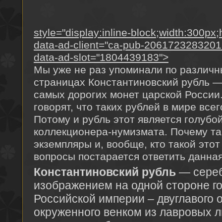
style="display:inline-block;width:300px
data-ad-client="ca-pub-2061723283201
data-ad-slot="1804439183">
Мы уже не раз упоминали по различ
страницах Константиновский рубль —
самых дорогих монет царской России
говорят, что таких рублей в мире всег
Потому и рубль этот является голубо
коллекционера-нумизмата. Почему та
экземпляры и, вообще, кто такой это
вопросы постарается ответить данная
Константиновский рубль
— сереб
изображением на одной стороне го
Российской империи – двуглавого о
окруженного венком из лавровых л