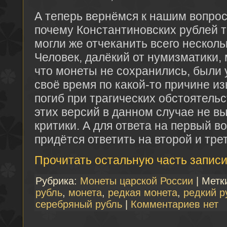
А теперь вернёмся к нашим вопро
почему Константиновских рублей т
могли же отчеканить всего несколь
Человек, далёкий от нумизматики, 
что монеты не сохранились, были 
своё время по какой-то причине и
погиб при трагических обстоятельст
этих версий в данном случае не в
критики. А для ответа на первый в
придётся ответить на второй и тре
Прочитать остальную часть записи
Рубрика:
Монеты царской России
| Метк
рубль
,
монета
,
редкая монета
,
редкий р
серебряный рубль
|
Комментариев нет