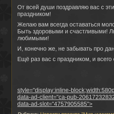
От всей души поздравляю вас с эт
праздником!
Желаю вам всегда оставаться мол
Быть здоровыми и счастливыми! Л
любимыми!
И, конечно же, не забывать про да
Ещё раз вас с праздником, и всего
style="display:inline-block;width:580
data-ad-client="ca-pub-2061723283
data-ad-slot="4757905585">