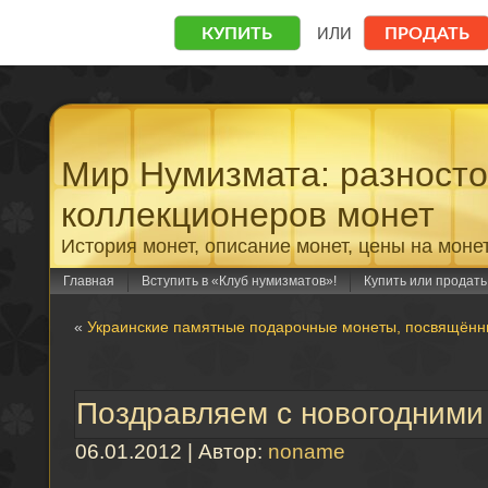
Мир Нумизмата: разност
коллекционеров монет
История монет, описание монет, цены на моне
Главная
Вступить в «Клуб нумизматов»!
Купить или продат
«
Украинские памятные подарочные монеты, посвящённ
Поздравляем с новогодними
06.01.2012 | Автор:
noname