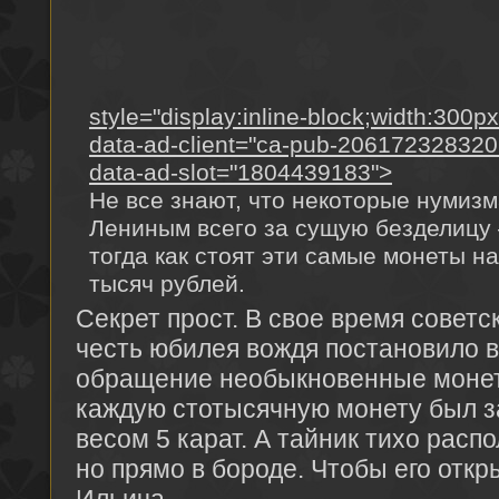
style="display:inline-block;width:300p
data-ad-client="ca-pub-20617232832
data-ad-slot="1804439183">
Не все знают, что некоторые нумиз
Лениным всего за сущую безделицу –
тогда как стоят эти самые монеты н
тысяч рублей.
Секрет прост. В свое время советс
честь юбилея вождя постановило в
обращение необыкновенные монеты
каждую стотысячную монету был 
весом 5 карат. А тайник тихо распо
но прямо в бороде. Чтобы его откр
Ильича.