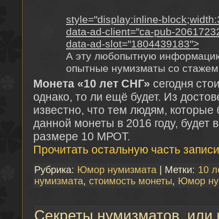
style="display:inline-block;widt
data-ad-client="ca-pub-206172
data-ad-slot="1804439183">
А эту любопытную информацию
опытные нумизматы со стажем
Монета «10 лет СНГ»
сегодня стои
однако, то ли ещё будет. Из досто
известно, что тем людям, которые
данной монеты в 2016 году, будет 
размере 10 МРОТ.
Прочитать остальную часть записи
Рубрика:
Юмор нумизмата
| Метки:
10 л
нумизмата
,
стоимость монеты
,
Юмор ну
Секреты нумизматов, или