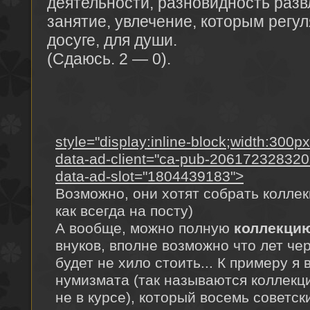
деятельности, разновидность разв
занятие, увлечение, которым регу
досуге, для души.
(Сдаюсь. 2 — 0).
style="display:inline-block;width:300p
data-ad-client="ca-pub-20617232832
data-ad-slot="1804439183">
Возможно, они хотят собрать колле
как всегда на посту)
А вообще, можно полную
коллекци
внуков, вполне возможно что лет че
будет не хило стоить... К примеру я
нумизмата (так называются коллекци
не в курсе), который восемь советс