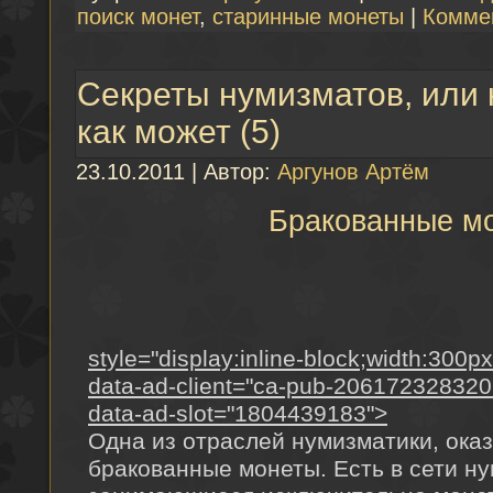
поиск монет
,
старинные монеты
|
Комме
Секреты нумизматов, или
как может (5)
23.10.2011 | Автор:
Аргунов Артём
Бракованные м
style="display:inline-block;width:300p
data-ad-client="ca-pub-20617232832
data-ad-slot="1804439183">
Одна из отраслей нумизматики, оказ
бракованные монеты. Есть в сети н