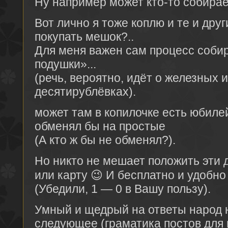
Ну например может кто-то собирае
Вот лично я тоже коплю и те и дру
покупать мешок?..
Для меня важен сам процесс соби
подушки»...
(речь, вероятно, идёт о железных
десятирублёвках).
может там в копилочке есть юбиле
обменял бы на простые
(А кто ж бы не обменял?).
Но никто не мешает положить эти 
или карту 😉 И бесплатно и удобн
(Убедили, 1 — 0 в Вашу пользу).
Умный и щедрый на ответы народ н
следующее (граматика постов для