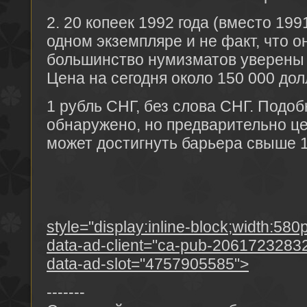
2. 20 копеек 1992 года (вместо 199
одном экземпляре и не факт, что о
большинство нумизматов уверены 
Цена на сегодня около 150 000 дол
1 рубль СНГ, без слова СНГ. Подо
обнаружено, но предварительно це
может достигнуть барьера свыше 
style="display:inline-block;width:580
data-ad-client="ca-pub-2061723283
data-ad-slot="4757905585">
-------