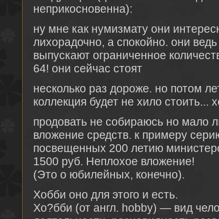
неприкосновенна):
ну мне как нумизмату они интерес
лихорадочно, а спокойно. они вед
выпускают ограниченное количеств
64! они сейчас стоят
несколько раз дороже. но потом ле
коллекция будет не хило стоить... х
продовать не собираюсь но мало л
вложение средств. к примеру сери
посвещенных 200 летию министер
1500 руб. Неплохое вложение!
(Это о юбилейных, конечно).
Хобби оно для этого и есть.
Хо?бби (от англ. hobby) — вид чел