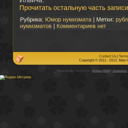
Прочитать остальную часть записи
Рубрика:
Юмор нумизмата
| Метки:
рубл
нумизматов
|
Комментариев нет
Contact Us
|
Terms
Copyright © 2011 - 2012, Мир
Powered By:
WordPress |
Entries (RSS)
|
Comments 