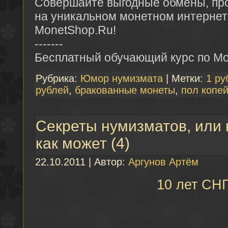
Совершайте выгодные обмены, про
на уникальном монетном интернет
MonetShop.Ru!
-------
Бесплатный обучающий курс по M
Рубрика:
Юмор нумизмата
| Метки:
1 ру
рублей
,
бракованные монеты
,
пол копе
Секреты нумизматов, или
как может (4)
22.10.2011 | Автор:
Аргунов Артём
10 лет СН