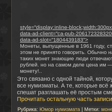
style="display:inline-block;width:300p
data-ad-client="ca-pub-20617232832
data-ad-slot="1804439183">
Монеты, выпущенные в 1961 году, ст
этом не принято говорить. Обычно н
таких монет знающие люди отвечают
рублей. но на самом деле цена им —
монету!..
Это связано с одной тайной, котор
все нумизматы. А те, которые всё ж
спешат разглашать её простым см
Прочитать остальную часть записи
Рубрика:
Юмор нумизмата
| Метки:
моне