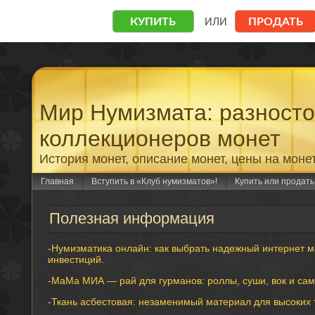
Мир Нумизмата: разност
коллекционеров монет
История монет, описание монет, цены на моне
Главная
Вступить в «Клуб нумизматов»!
Купить или продат
Полезная информация
-
Нумизматика онлайн: как выбрать надежный интернет м
инвестиций
.
-
МаМа МИА — рай для гурманов: роллы, суши, вок и сам
-
Ткань асбестовая: незаменимый материал для высоких